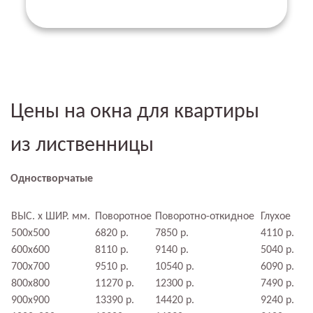
Цены на окна для квартиры
из лиственницы
Одностворчатые
ВЫС. х ШИР. мм.
Поворотное
Поворотно-откидное
Глухое
500х500
6820 р.
7850 р.
4110 р.
600х600
8110 р.
9140 р.
5040 р.
700х700
9510 р.
10540 р.
6090 р.
800х800
11270 р.
12300 р.
7490 р.
900х900
13390 р.
14420 р.
9240 р.