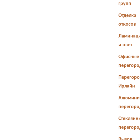
групп
Отделка
откосов
Ламинац
и цвет
Офисные
перегоро
Перегоро
Ирлайн
Алюмини
перегоро
Стеклянн
перегоро
Вызов