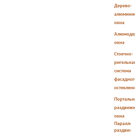
Дерево-
алюмини
окна
Алюмоде
окна
Стоечно-
ригельна
система
фасадног
остеклен
Портальн
раздвиж
окна
Параллел
раздвиж