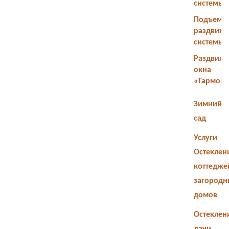
системы
Подъемн
раздвиж
системы
Раздвиж
окна
«Гармош
Зимний
сад
Услуги
Остеклен
коттедже
загородн
домов
Остеклен