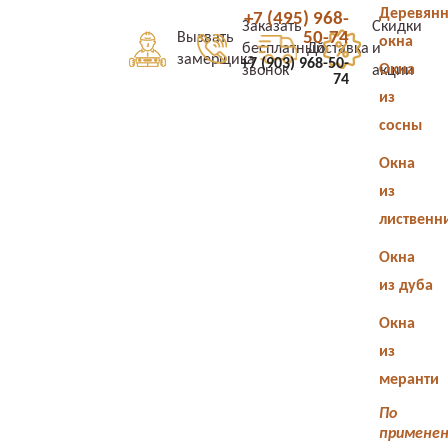
Деревян
+7 (495) 968-
Заказать
Скидки
50-74
Вызвать
окна
бесплатный
Доставка
и
замерщика
+7 (903) 968-50-
Окна
звонок
акции
74
из
сосны
Окна
из
лиственн
Окна
из дуба
Окна
из
меранти
По
примене