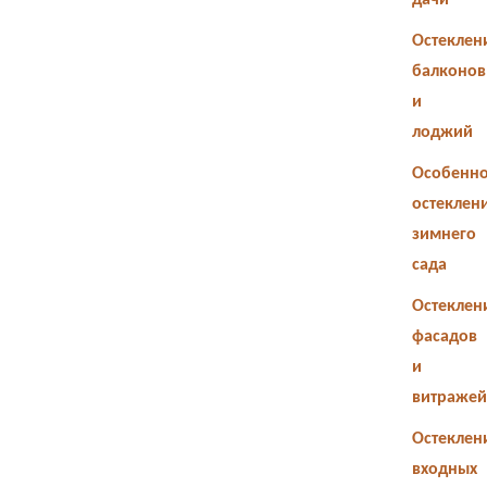
дачи
Остеклен
балконов
и
лоджий
Особенно
остеклен
зимнего
сада
Остеклен
фасадов
и
витражей
Остеклен
входных