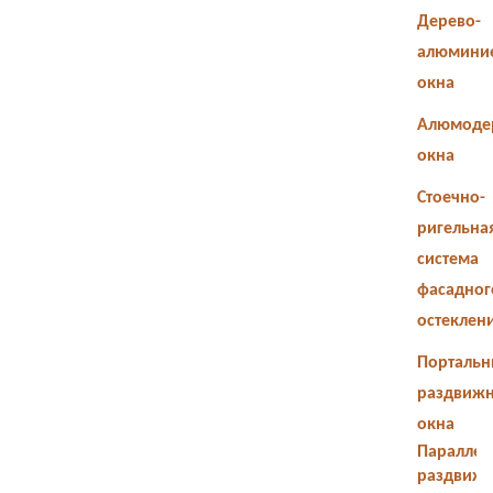
Дерево-
алюмини
окна
Алюмоде
окна
Стоечно-
ригельна
система
фасадног
остеклен
Портальн
раздвиж
окна
Параллел
раздвиж