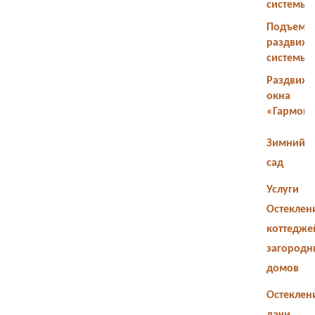
системы
Подъемн
раздвиж
системы
Раздвиж
окна
«Гармош
Зимний
сад
Услуги
Остеклен
коттедже
загородн
домов
Остеклен