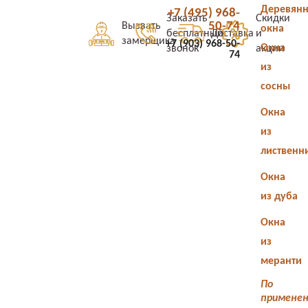
Деревян
+7 (495) 968-
Заказать
Скидки
50-74
Вызвать
окна
бесплатный
Доставка
и
замерщика
+7 (903) 968-50-
Окна
звонок
акции
74
из
сосны
Окна
из
лиственн
Окна
из дуба
Окна
из
меранти
По
примене