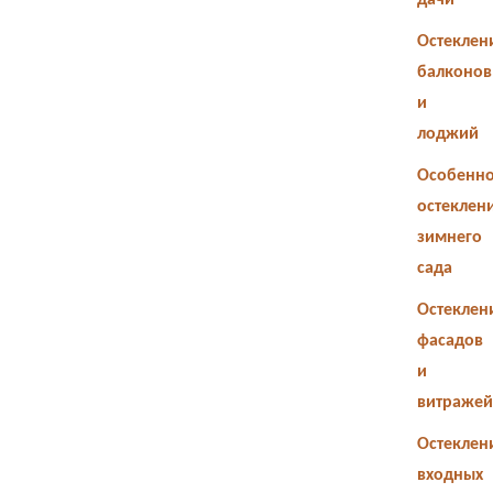
дачи
Остеклен
балконов
и
лоджий
Особенно
остеклен
зимнего
сада
Остеклен
фасадов
и
витражей
Остеклен
входных