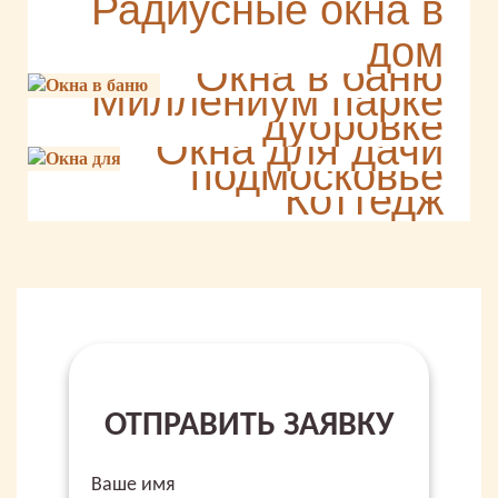
Радиусные окна в
дом
Раздвижные окна в
Окна в баню
Таверна на
Миллениум парке
дубровке
Дом в
Окна для дачи
Миллениум
подмосковье
Коттедж
ОТПРАВИТЬ ЗАЯВКУ
Ваше имя