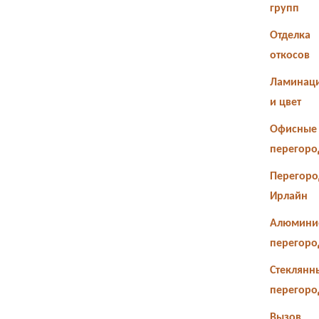
групп
Отделка
откосов
Ламинац
и цвет
Офисные
перегоро
Перегоро
Ирлайн
Алюмини
перегоро
Стеклянн
перегоро
Вызов