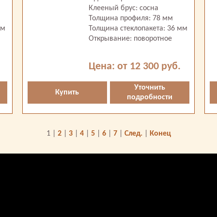
Клееный брус: сосна
Толщина профиля: 78 мм
мм
Толщина стеклопакета: 36 мм
Открывание: поворотное
Цена: от 12 300 руб.
Уточнить
Купить
подробности
1
|
2
|
3
|
4
|
5
|
6
|
7
|
След.
|
Конец