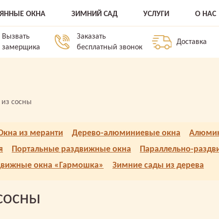
ВЯННЫЕ ОКНА
ЗИМНИЙ САД
УСЛУГИ
О НАС
Вызвать
Заказать
Доставка
замерщика
бесплатный звонок
 из сосны
Окна из меранти
Дерево-алюминиевые окна
Алюмин
я
Портальные раздвижные окна
Параллельно-раздв
движные окна «Гармошка»
Зимние сады из дерева
сосны