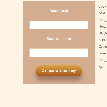
Сосн
Ваше имя
рам.
пред
Пока
Вт/(
Ваш телефон
сост
Свет
разн
пред
деся
Отправить заявку