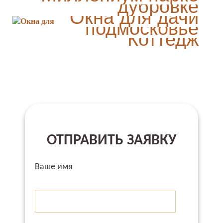
дубровке
Дом в
Окна для дачи
Миллениум
подмосковье
Коттедж
ОТПРАВИТЬ ЗАЯВКУ
Ваше имя