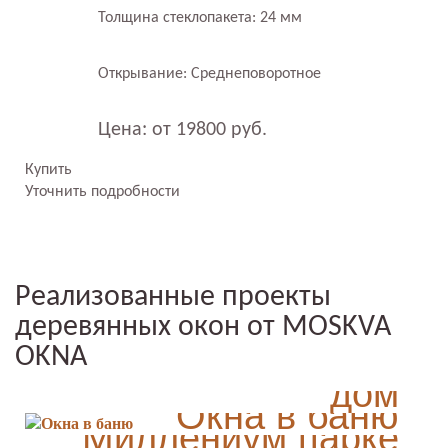
Толщина стеклопакета: 24 мм
Открывание: Среднеповоротное
Цена: от 19800 руб.
Купить
Уточнить подробности
Реализованные проекты
деревянных окон от MOSKVA
Радиусные окна в
OKNA
дом
Раздвижные окна в
Окна в баню
Таверна на
Миллениум парке