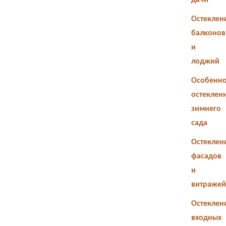
дачи
Остеклен
балконов
и
лоджий
Особенно
остеклен
зимнего
сада
Остеклен
фасадов
и
витражей
Остеклен
входных