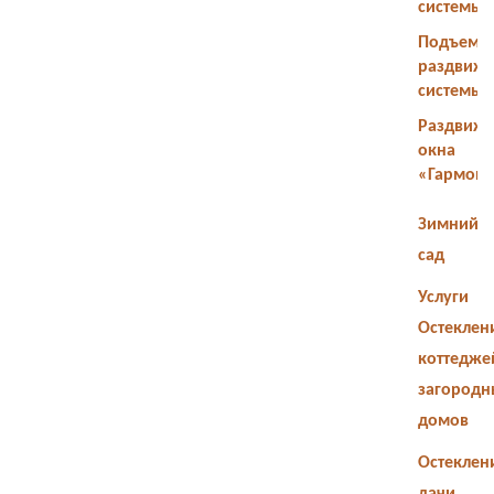
системы
Подъемн
раздвиж
системы
Раздвиж
окна
«Гармош
Зимний
сад
Услуги
Остеклен
коттедже
загородн
домов
Остеклен