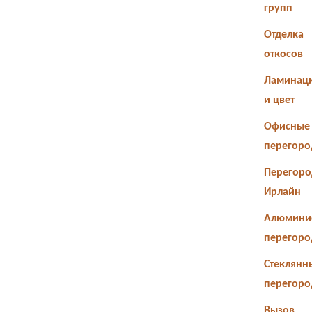
групп
Отделка
откосов
Ламинац
и цвет
Офисные
перегоро
Перегоро
Ирлайн
Алюмини
перегоро
Стеклянн
перегоро
Вызов