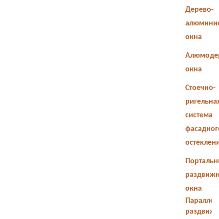
Дерево-
алюмини
окна
Алюмоде
окна
Стоечно-
ригельна
система
фасадног
остеклен
Портальн
раздвиж
окна
Параллел
раздвиж