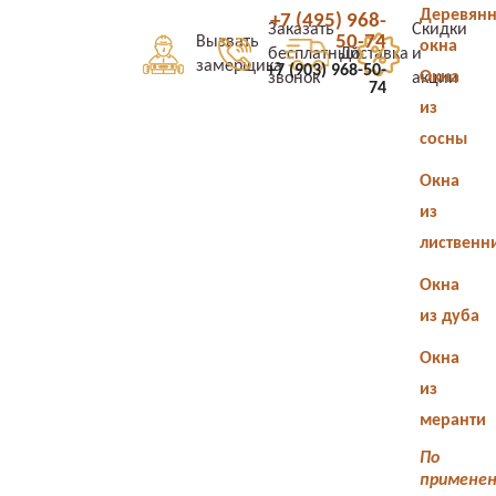
Деревян
+7 (495) 968-
Заказать
Скидки
50-74
Вызвать
окна
бесплатный
Доставка
и
замерщика
+7 (903) 968-50-
Окна
звонок
акции
74
из
сосны
Окна
из
лиственн
Окна
из дуба
Окна
из
меранти
По
примене