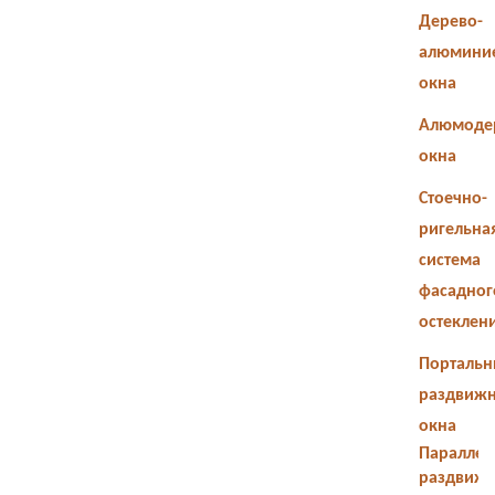
Дерево-
алюмини
окна
Алюмоде
окна
Стоечно-
ригельна
система
фасадног
остеклен
Портальн
раздвиж
окна
Параллел
раздвиж