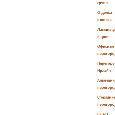
групп
Отделка
откосов
Ламинац
и цвет
Офисные
перегоро
Перегоро
Ирлайн
Алюмини
перегоро
Стеклянн
перегоро
Вызов