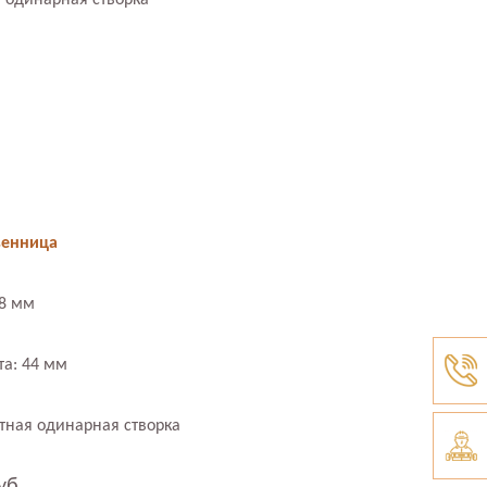
 одинарная створка
венница
78 мм
та: 44 мм
тная одинарная створка