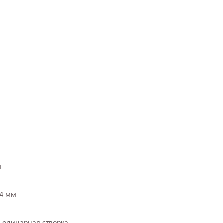
м
44 мм