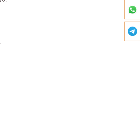
уб.
0
.