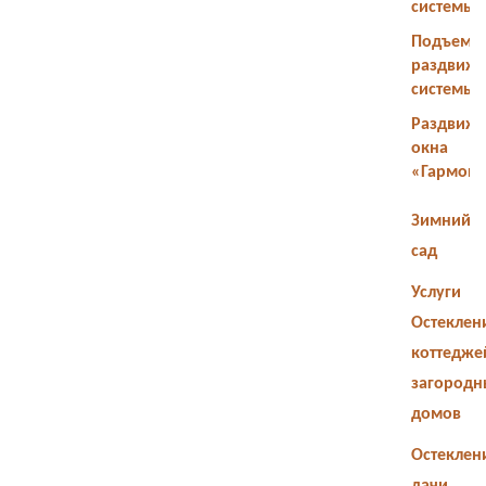
системы
Подъемн
раздвиж
системы
Раздвиж
окна
«Гармош
Зимний
сад
Услуги
Остеклен
коттедже
загородн
домов
Остеклен