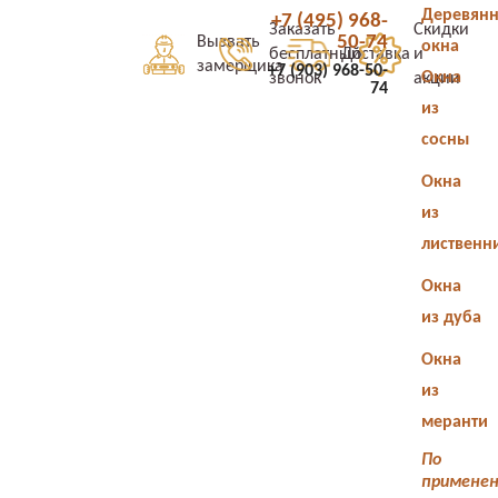
Деревян
+7 (495) 968-
Заказать
Скидки
50-74
Вызвать
окна
бесплатный
Доставка
и
замерщика
+7 (903) 968-50-
Окна
звонок
акции
74
из
сосны
Окна
из
лиственн
Окна
из дуба
Окна
из
меранти
По
примене