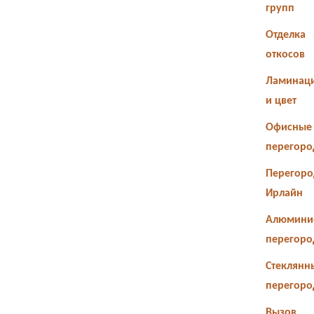
групп
Отделка
откосов
Ламинац
и цвет
Офисные
перегоро
Перегоро
Ирлайн
Алюмини
перегоро
Стеклянн
перегоро
Вызов