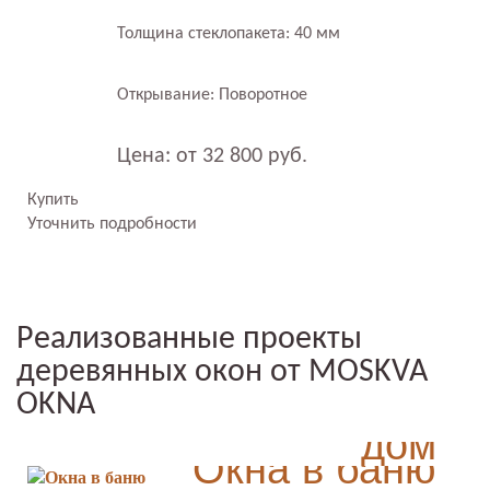
Толщина стеклопакета: 40 мм
Открывание: Поворотное
Цена: от 32 800 руб.
Купить
Уточнить подробности
Реализованные проекты
деревянных окон от MOSKVA
Радиусные окна в
OKNA
дом
Раздвижные окна в
Окна в баню
Таверна на