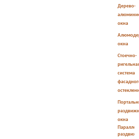
Дерево-
алюмини
окна
Алюмоде
окна
Стоечно-
ригельна
система
фасадног
остеклен
Портальн
раздвиж
окна
Параллел
раздвиж