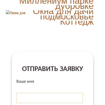
Миллениум парке
дубровке
Дом в
Окна для дачи
Миллениум
подмосковье
Коттедж
ОТПРАВИТЬ ЗАЯВКУ
Ваше имя