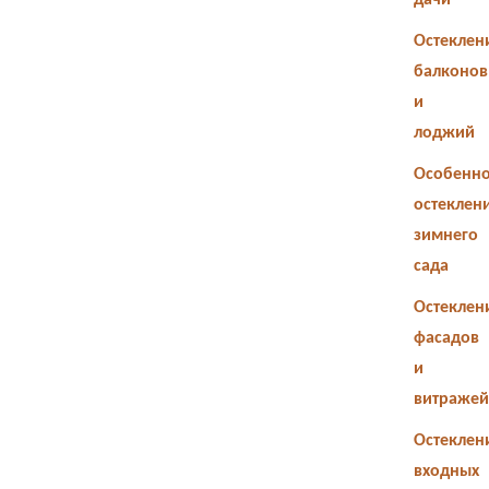
дачи
Остеклен
балконов
и
лоджий
Особенно
остеклен
зимнего
сада
Остеклен
фасадов
и
витражей
Остеклен
входных