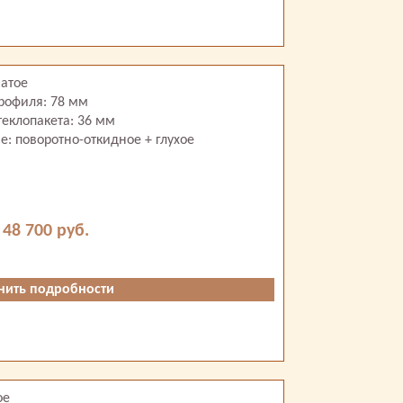
чатое
рофиля: 78 мм
еклопакета: 36 мм
: поворотно-откидное + глухое
 48 700 руб.
нить подробности
ое