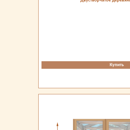
Двустворчатое деревян
Купить