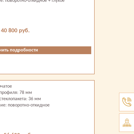
: поворотно-откидное + глухое
 40 800 руб.
нить подробности
рчатое
профиля: 78 мм
стеклопакета: 36 мм
ие: поворотно-откидное