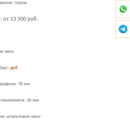
вание: глухое
: от 13 500 руб.
ое окно
брус:
дуб
профиля: 78 мм
теклопакета: 36 мм
е: штульповое окно