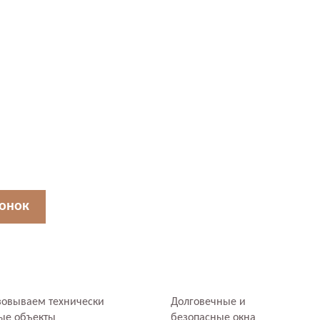
вонок
зовываем технически
Долговечные и
ые объекты
безопасные окна