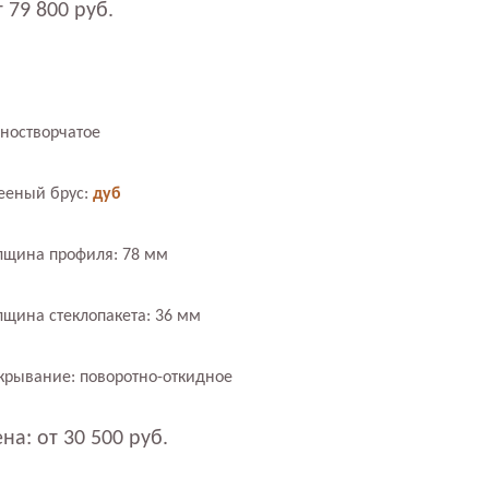
 79 800 руб.
ностворчатое
ееный брус:
дуб
лщина профиля: 78 мм
лщина стеклопакета: 36 мм
крывание: поворотно-откидное
на: от 30 500 руб.