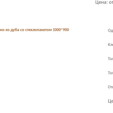
Цена: от
о из дуба со стеклопакетом 1000*900
Од
Кл
То
То
От
Це