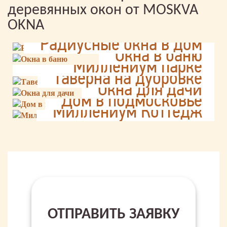
деревянных окон от MOSKVA
OKNA
Радиусные окна в дом
Раздвижные окна в
Окна в баню
Миллениум парке
Таверна на дубровке
Окна для дачи
Дом в подмосковье
Миллениум Коттедж
ОТПРАВИТЬ ЗАЯВКУ