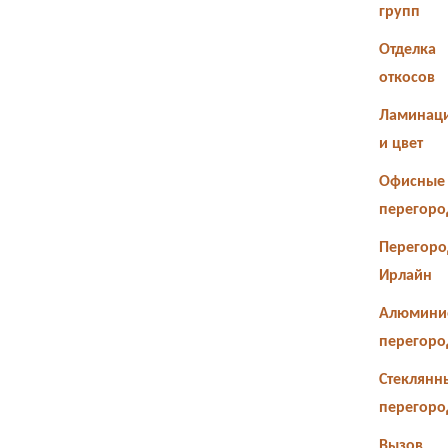
групп
Отделка
откосов
Ламинац
и цвет
Офисные
перегоро
Перегоро
Ирлайн
Алюмини
перегоро
Стеклянн
перегоро
Вызов