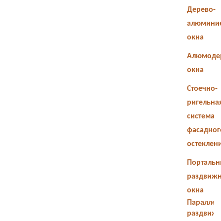
Дерево-
алюмини
окна
Алюмоде
окна
Стоечно-
ригельна
система
фасадног
остеклен
Портальн
раздвиж
окна
Параллел
раздвиж