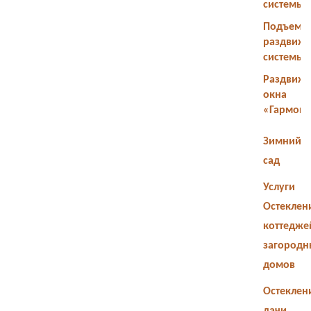
системы
Подъемн
раздвиж
системы
Раздвиж
окна
«Гармош
Зимний
сад
Услуги
Остеклен
коттедже
загородн
домов
Остеклен