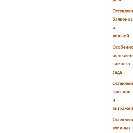
дачи
Остеклен
балконов
и
лоджий
Особенно
остеклен
зимнего
сада
Остеклен
фасадов
и
витражей
Остеклен
входных