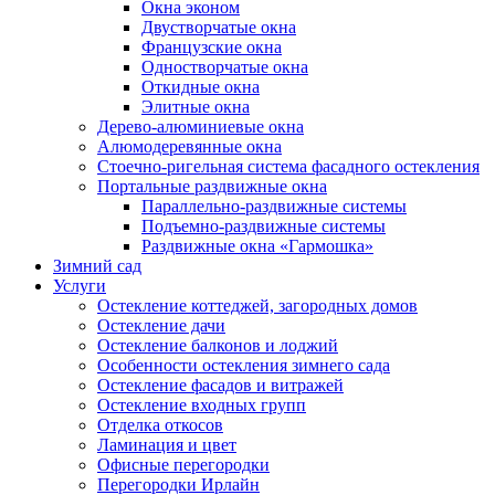
Окна эконом
Двустворчатые окна
Французские окна
Одностворчатые окна
Откидные окна
Элитные окна
Дерево-алюминиевые окна
Алюмодеревянные окна
Стоечно-ригельная система фасадного остекления
Портальные раздвижные окна
Параллельно-раздвижные системы
Подъемно-раздвижные системы
Раздвижные окна «Гармошка»
Зимний сад
Услуги
Остекление коттеджей, загородных домов
Остекление дачи
Остекление балконов и лоджий
Особенности остекления зимнего сада
Остекление фасадов и витражей
Остекление входных групп
Отделка откосов
Ламинация и цвет
Офисные перегородки
Перегородки Ирлайн