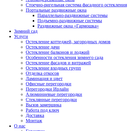
Стоечно-ригельная система фасадного остекления
Портальные раздвижные окна
Параллельно-раздвижные системы
Подъемно-раздвижные системы
Раздвижные окна «Гармошка»
Зимний сад
Услуги
Остекление коттеджей, загородных домов
Остекление дачи
Остекление балконов и лоджий
Особенности остекления зимнего сада
Остекление фасадов и витражей
Остекление входных групп
Отделка откосов
Ламинация и цвет
Офисные перегородки
Перегородки Ирлайн
Алюминиевые перегородки
Стеклянные перегородки
Вызов замерщика
Работа под ключ
Доставка
Монтаж
О нас