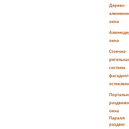
Дерево-
алюмини
окна
Алюмоде
окна
Стоечно-
ригельна
система
фасадног
остеклен
Портальн
раздвиж
окна
Параллел
раздвиж