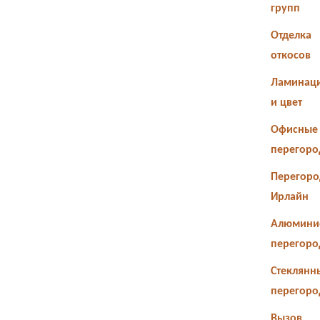
групп
Отделка
откосов
Ламинац
и цвет
Офисные
перегоро
Перегоро
Ирлайн
Алюмини
перегоро
Стеклянн
перегоро
Вызов