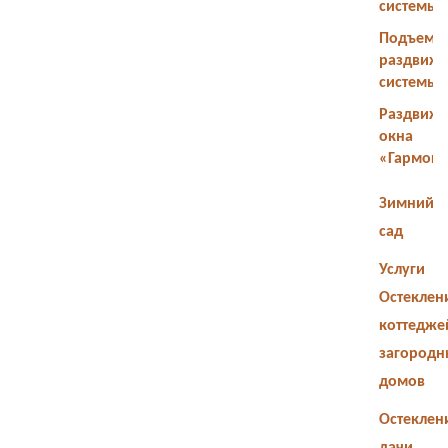
системы
Подъемн
раздвиж
системы
Раздвиж
окна
«Гармош
Зимний
сад
Услуги
Остеклен
коттедже
загородн
домов
Остеклен