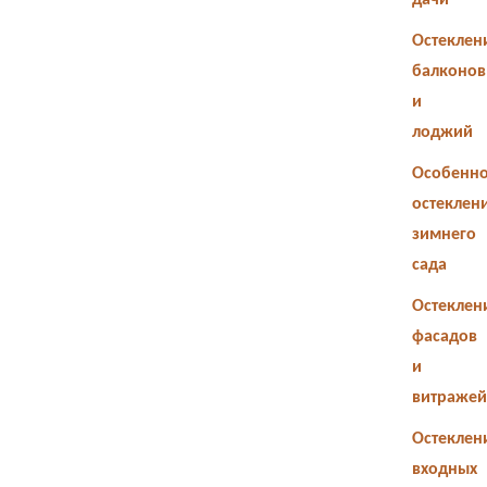
дачи
Остеклен
балконов
и
лоджий
Особенно
остеклен
зимнего
сада
Остеклен
фасадов
и
витражей
Остеклен
входных