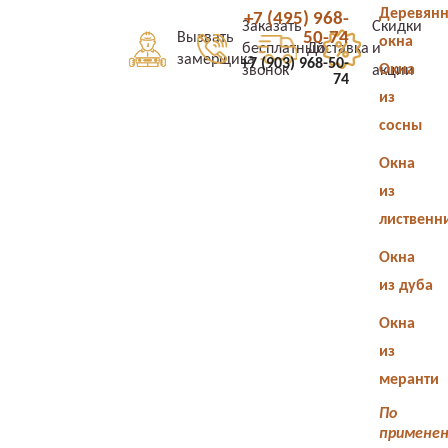
Деревян
+7 (495) 968-
Заказать
Скидки
50-74
Вызвать
окна
бесплатный
Доставка
и
замерщика
+7 (903) 968-50-
Окна
звонок
акции
74
из
сосны
Окна
из
лиственн
Окна
из дуба
Окна
из
меранти
По
примене