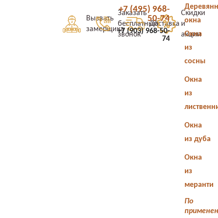
Деревян
+7 (495) 968-
Заказать
Скидки
50-74
Вызвать
окна
бесплатный
Доставка
и
замерщика
+7 (903) 968-50-
Окна
звонок
акции
74
из
сосны
Окна
из
лиственн
Окна
из дуба
Окна
из
меранти
По
примене