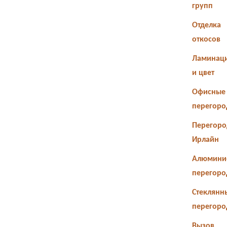
групп
Отделка
откосов
Ламинац
и цвет
Офисные
перегоро
Перегоро
Ирлайн
Алюмини
перегоро
Стеклянн
перегоро
Вызов