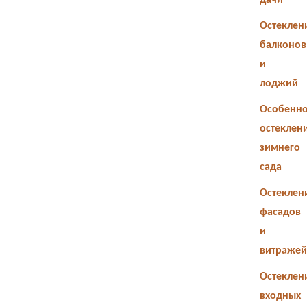
дачи
Остеклен
балконов
и
лоджий
Особенно
остеклен
зимнего
сада
Остеклен
фасадов
и
витражей
Остеклен
входных