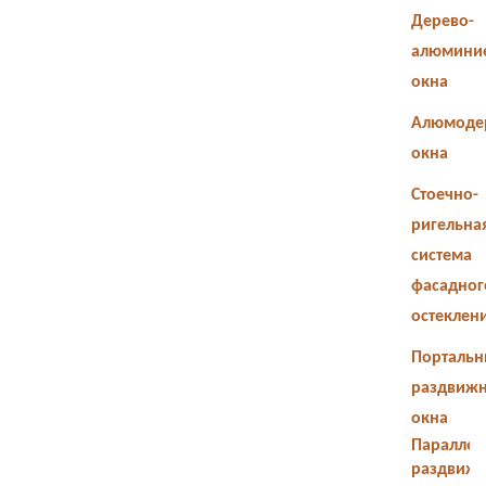
Дерево-
алюмини
окна
Алюмоде
окна
Стоечно-
ригельна
система
фасадног
остеклен
Портальн
раздвиж
окна
Параллел
раздвиж