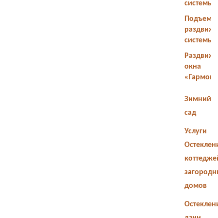
системы
Подъемн
раздвиж
системы
Раздвиж
окна
«Гармош
Зимний
сад
Услуги
Остеклен
коттедже
загородн
домов
Остеклен