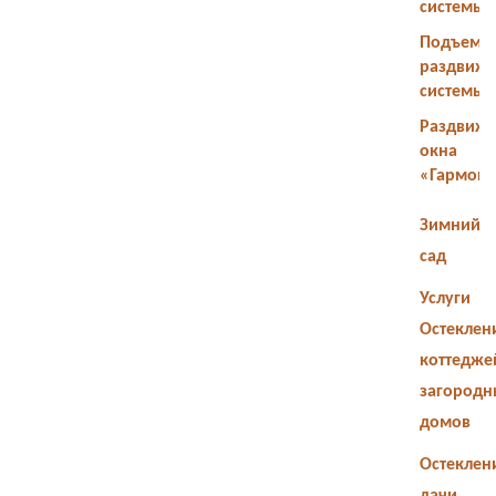
системы
Подъемн
раздвиж
системы
Раздвиж
окна
«Гармош
Зимний
сад
Услуги
Остеклен
коттедже
загородн
домов
Остеклен