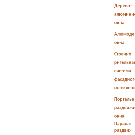
Дерево-
алюмини
окна
Алюмоде
окна
Стоечно-
ригельна
система
фасадног
остеклен
Портальн
раздвиж
окна
Параллел
раздвиж