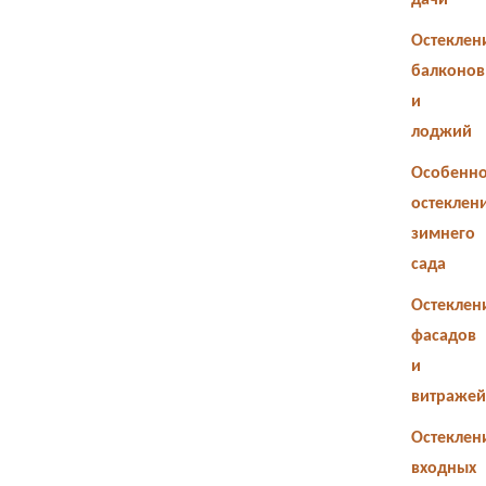
дачи
Остеклен
балконов
и
лоджий
Особенно
остеклен
зимнего
сада
Остеклен
фасадов
и
витражей
Остеклен
входных