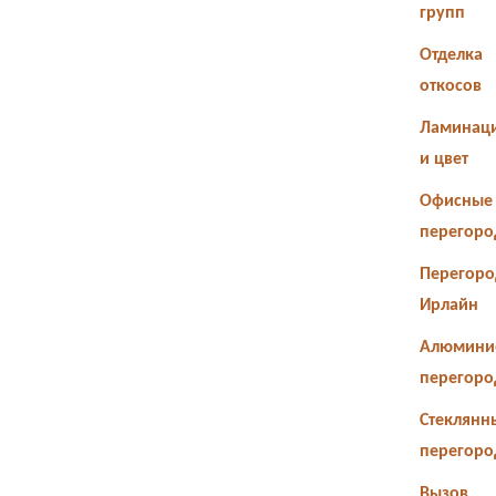
групп
Отделка
откосов
Ламинац
и цвет
Офисные
перегоро
Перегоро
Ирлайн
Алюмини
перегоро
Стеклянн
перегоро
Вызов