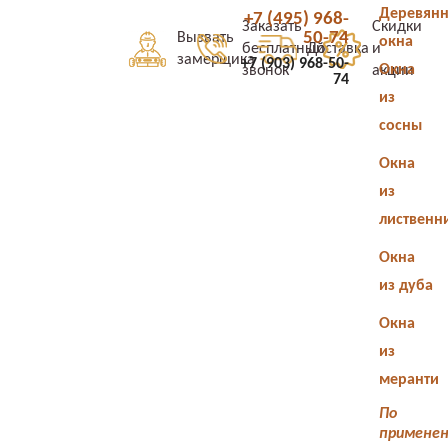
Деревян
+7 (495) 968-
Заказать
Скидки
50-74
Вызвать
окна
бесплатный
Доставка
и
замерщика
+7 (903) 968-50-
Окна
звонок
акции
74
из
сосны
Окна
из
лиственн
Окна
из дуба
Окна
из
меранти
По
примене