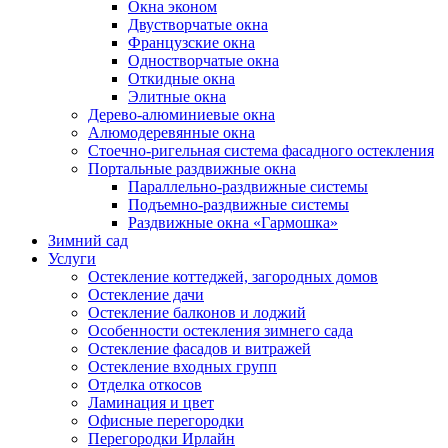
Окна эконом
Двустворчатые окна
Французские окна
Одностворчатые окна
Откидные окна
Элитные окна
Дерево-алюминиевые окна
Алюмодеревянные окна
Стоечно-ригельная система фасадного остекления
Портальные раздвижные окна
Параллельно-раздвижные системы
Подъемно-раздвижные системы
Раздвижные окна «Гармошка»
Зимний сад
Услуги
Остекление коттеджей, загородных домов
Остекление дачи
Остекление балконов и лоджий
Особенности остекления зимнего сада
Остекление фасадов и витражей
Остекление входных групп
Отделка откосов
Ламинация и цвет
Офисные перегородки
Перегородки Ирлайн