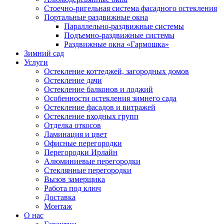
Стоечно-ригельная система фасадного остекления
Портальные раздвижные окна
Параллельно-раздвижные системы
Подъемно-раздвижные системы
Раздвижные окна «Гармошка»
Зимний сад
Услуги
Остекление коттеджей, загородных домов
Остекление дачи
Остекление балконов и лоджий
Особенности остекления зимнего сада
Остекление фасадов и витражей
Остекление входных групп
Отделка откосов
Ламинация и цвет
Офисные перегородки
Перегородки Ирлайн
Алюминиевые перегородки
Стеклянные перегородки
Вызов замерщика
Работа под ключ
Доставка
Монтаж
О нас