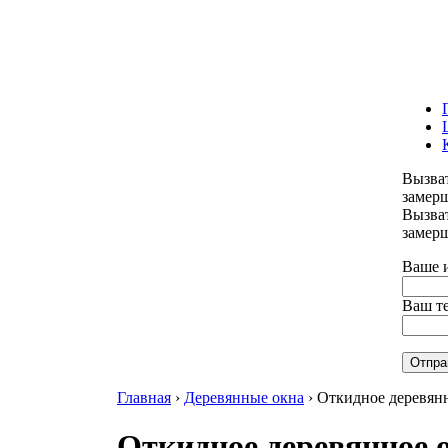
Вызва
замер
Вызва
замер
Ваше 
Ваш т
Отпра
Главная
›
Деревянные окна
›
Откидное деревян
Откидное деревянное 