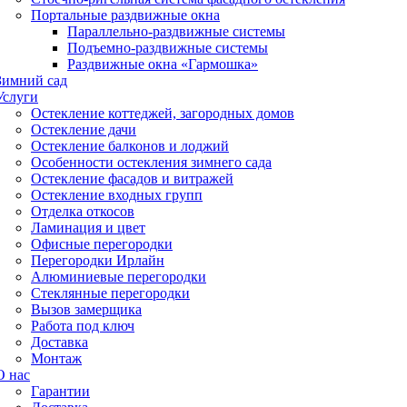
Портальные раздвижные окна
Параллельно-раздвижные системы
Подъемно-раздвижные системы
Раздвижные окна «Гармошка»
Зимний сад
Услуги
Остекление коттеджей, загородных домов
Остекление дачи
Остекление балконов и лоджий
Особенности остекления зимнего сада
Остекление фасадов и витражей
Остекление входных групп
Отделка откосов
Ламинация и цвет
Офисные перегородки
Перегородки Ирлайн
Алюминиевые перегородки
Стеклянные перегородки
Вызов замерщика
Работа под ключ
Доставка
Монтаж
О нас
Гарантии