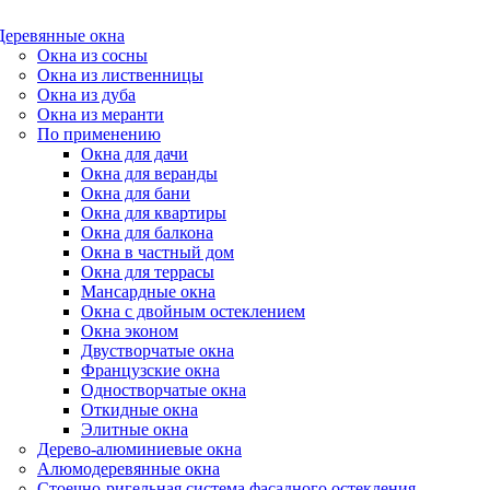
Деревянные окна
Окна из сосны
Окна из лиственницы
Окна из дуба
Окна из меранти
По применению
Окна для дачи
Окна для веранды
Окна для бани
Окна для квартиры
Окна для балкона
Окна в частный дом
Окна для террасы
Мансардные окна
Окна с двойным остеклением
Окна эконом
Двустворчатые окна
Французские окна
Одностворчатые окна
Откидные окна
Элитные окна
Дерево-алюминиевые окна
Алюмодеревянные окна
Стоечно-ригельная система фасадного остекления