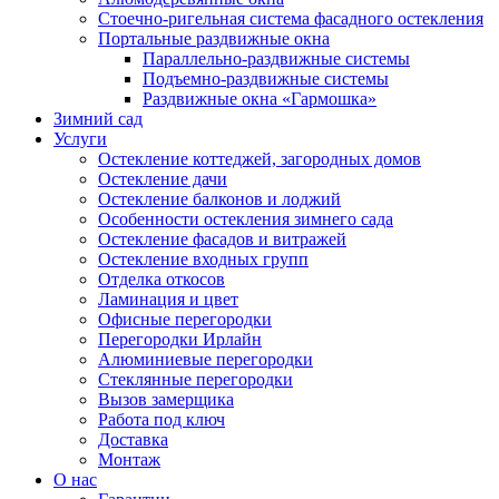
Стоечно-ригельная система фасадного остекления
Портальные раздвижные окна
Параллельно-раздвижные системы
Подъемно-раздвижные системы
Раздвижные окна «Гармошка»
Зимний сад
Услуги
Остекление коттеджей, загородных домов
Остекление дачи
Остекление балконов и лоджий
Особенности остекления зимнего сада
Остекление фасадов и витражей
Остекление входных групп
Отделка откосов
Ламинация и цвет
Офисные перегородки
Перегородки Ирлайн
Алюминиевые перегородки
Стеклянные перегородки
Вызов замерщика
Работа под ключ
Доставка
Монтаж
О нас