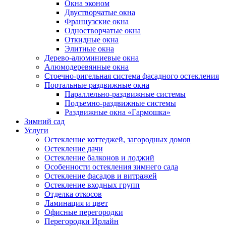
Окна эконом
Двустворчатые окна
Французские окна
Одностворчатые окна
Откидные окна
Элитные окна
Дерево-алюминиевые окна
Алюмодеревянные окна
Стоечно-ригельная система фасадного остекления
Портальные раздвижные окна
Параллельно-раздвижные системы
Подъемно-раздвижные системы
Раздвижные окна «Гармошка»
Зимний сад
Услуги
Остекление коттеджей, загородных домов
Остекление дачи
Остекление балконов и лоджий
Особенности остекления зимнего сада
Остекление фасадов и витражей
Остекление входных групп
Отделка откосов
Ламинация и цвет
Офисные перегородки
Перегородки Ирлайн