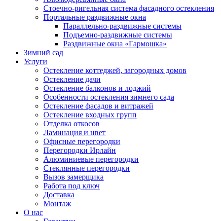
Стоечно-ригельная система фасадного остекления
Портальные раздвижные окна
Параллельно-раздвижные системы
Подъемно-раздвижные системы
Раздвижные окна «Гармошка»
Зимний сад
Услуги
Остекление коттеджей, загородных домов
Остекление дачи
Остекление балконов и лоджий
Особенности остекления зимнего сада
Остекление фасадов и витражей
Остекление входных групп
Отделка откосов
Ламинация и цвет
Офисные перегородки
Перегородки Ирлайн
Алюминиевые перегородки
Стеклянные перегородки
Вызов замерщика
Работа под ключ
Доставка
Монтаж
О нас