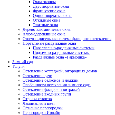
Окна эконом
Двустворчатые окна
Французские окна
Одностворчатые окна
Откидные окна
Элитные окна
Дерево-алюминиевые окна
Алюмодеревянные окна
Стоечно-ригельная система фасадного остекления
Портальные раздвижные окна
Параллельно-раздвижные системы
Подъемно-раздвижные системы
Раздвижные окна «Гармошка»
Зимний сад
Услуги
Остекление коттеджей, загородных домов
Остекление дачи
Остекление балконов и лоджий
Особенности остекления зимнего сада
Остекление фасадов и витражей
Остекление входных групп
Отделка откосов
Ламинация и цвет
Офисные перегородки
Перегородки Ирлайн