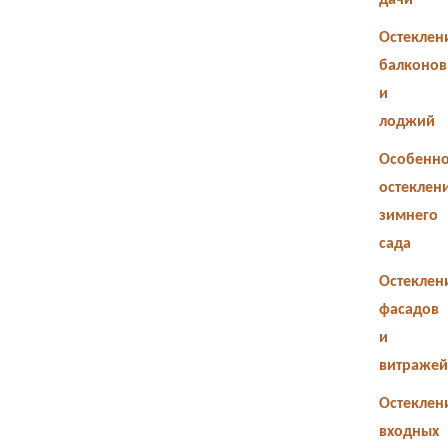
дачи
Остеклен
балконов
и
лоджий
Особенно
остеклен
зимнего
сада
Остеклен
фасадов
и
витражей
Остеклен
входных