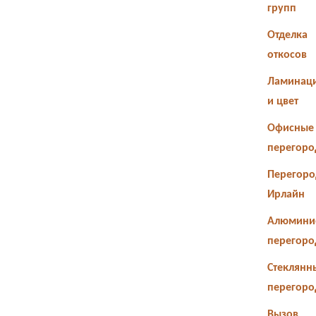
групп
Отделка
откосов
Ламинац
и цвет
Офисные
перегоро
Перегоро
Ирлайн
Алюмини
перегоро
Стеклянн
перегоро
Вызов