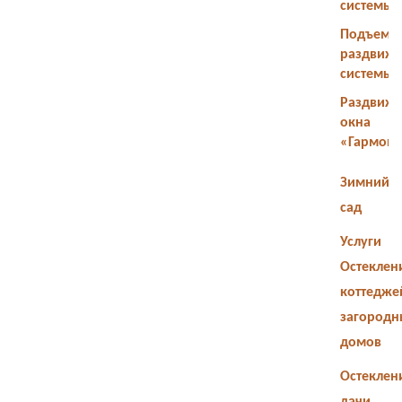
системы
Подъемн
раздвиж
системы
Раздвиж
окна
«Гармош
Зимний
сад
Услуги
Остеклен
коттедже
загородн
домов
Остеклен