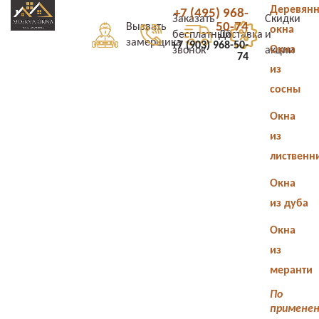
Деревян
+7 (495) 968-
Заказать
Скидки
50-74
Вызвать
окна
бесплатный
Доставка
и
замерщика
+7 (903) 968-50-
Окна
звонок
акции
74
из
сосны
Окна
из
лиственн
Окна
из дуба
Окна
из
меранти
По
примене