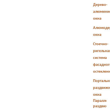
Дерево-
алюмини
окна
Алюмоде
окна
Стоечно-
ригельна
система
фасадног
остеклен
Портальн
раздвиж
окна
Параллел
раздвиж