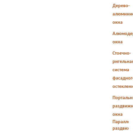
Дерево-
алюмини
окна
Алюмоде
окна
Стоечно-
ригельна
система
фасадног
остеклен
Портальн
раздвиж
окна
Параллел
раздвиж