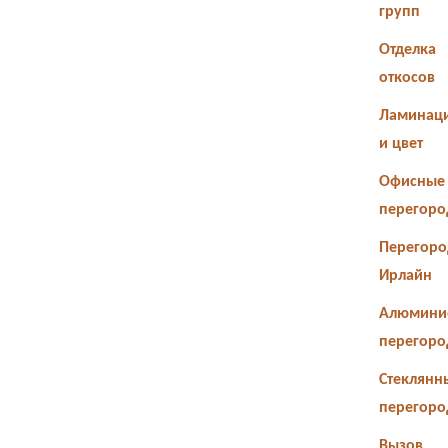
групп
Отделка
откосов
Ламинац
и цвет
Офисные
перегоро
Перегоро
Ирлайн
Алюмини
перегоро
Стеклянн
перегоро
Вызов