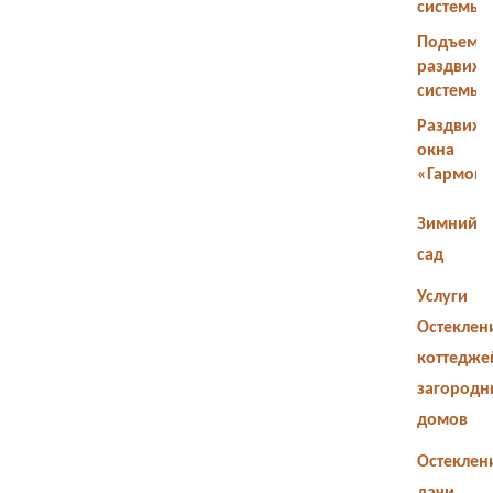
системы
Подъемн
раздвиж
системы
Раздвиж
окна
«Гармош
Зимний
сад
Услуги
Остеклен
коттедже
загородн
домов
Остеклен