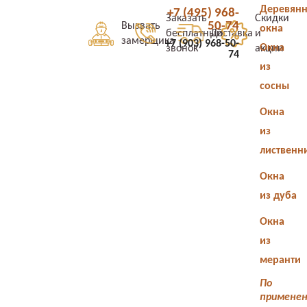
Деревян
+7 (495) 968-
Заказать
Скидки
50-74
Вызвать
окна
бесплатный
Доставка
и
замерщика
+7 (903) 968-50-
Окна
звонок
акции
74
из
сосны
Окна
из
лиственн
Окна
из дуба
Окна
из
меранти
По
примене