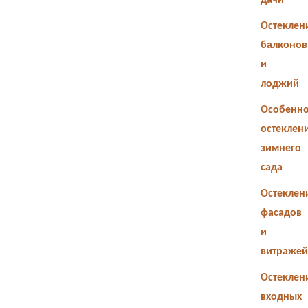
дачи
Остеклен
балконов
и
лоджий
Особенно
остеклен
зимнего
сада
Остеклен
фасадов
и
витражей
Остеклен
входных