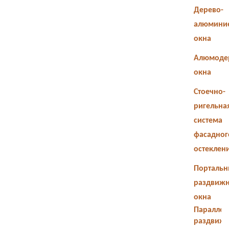
Дерево-
алюмини
окна
Алюмоде
окна
Стоечно-
ригельна
система
фасадног
остеклен
Портальн
раздвиж
окна
Параллел
раздвиж