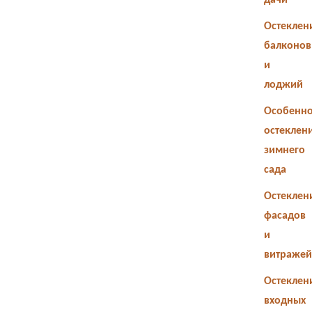
дачи
Остеклен
балконов
и
лоджий
Особенно
остеклен
зимнего
сада
Остеклен
фасадов
и
витражей
Остеклен
входных