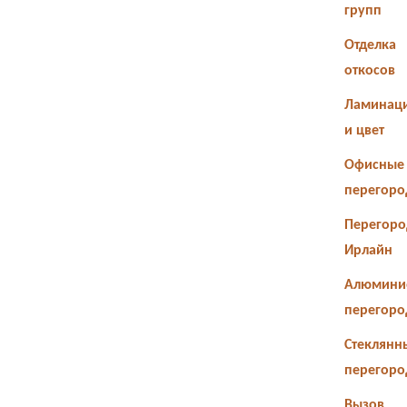
групп
Отделка
откосов
Ламинац
и цвет
Офисные
перегоро
Перегоро
Ирлайн
Алюмини
перегоро
Стеклянн
перегоро
Вызов