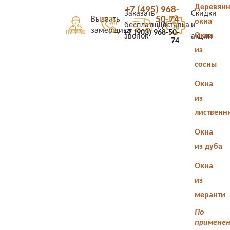
Деревян
+7 (495) 968-
Заказать
Скидки
50-74
Вызвать
окна
бесплатный
Доставка
и
замерщика
+7 (903) 968-50-
Окна
звонок
акции
74
из
сосны
Окна
из
лиственн
Окна
из дуба
Окна
из
меранти
По
примене