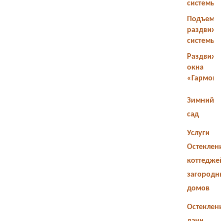
системы
Подъемн
раздвиж
системы
Раздвиж
окна
«Гармош
Зимний
сад
Услуги
Остеклен
коттедже
загородн
домов
Остеклен