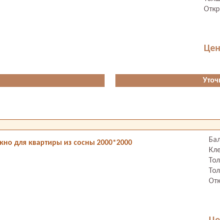
Откр
Цен
Уточ
Ба
кно для квартиры из сосны 2000*2000
Кле
То
Тол
От