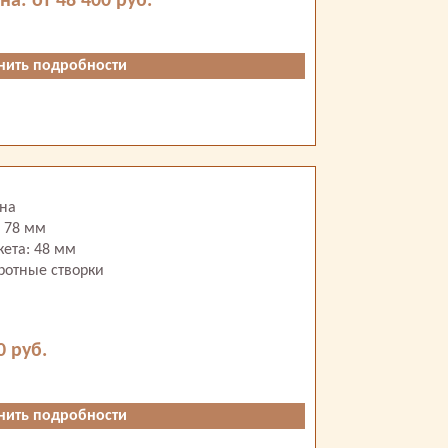
на: от 48 400 руб.
нить подробности
сна
 78 мм
кета: 48 мм
ротные створки
0 руб.
нить подробности