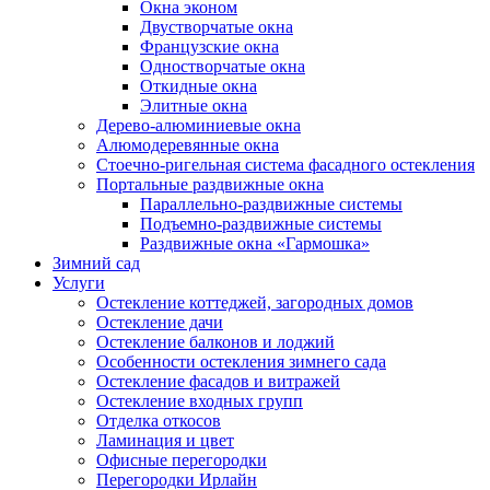
Окна эконом
Двустворчатые окна
Французские окна
Одностворчатые окна
Откидные окна
Элитные окна
Дерево-алюминиевые окна
Алюмодеревянные окна
Стоечно-ригельная система фасадного остекления
Портальные раздвижные окна
Параллельно-раздвижные системы
Подъемно-раздвижные системы
Раздвижные окна «Гармошка»
Зимний сад
Услуги
Остекление коттеджей, загородных домов
Остекление дачи
Остекление балконов и лоджий
Особенности остекления зимнего сада
Остекление фасадов и витражей
Остекление входных групп
Отделка откосов
Ламинация и цвет
Офисные перегородки
Перегородки Ирлайн