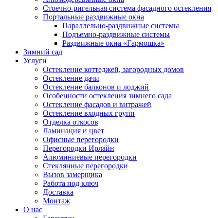
Стоечно-ригельная система фасадного остекления
Портальные раздвижные окна
Параллельно-раздвижные системы
Подъемно-раздвижные системы
Раздвижные окна «Гармошка»
Зимний сад
Услуги
Остекление коттеджей, загородных домов
Остекление дачи
Остекление балконов и лоджий
Особенности остекления зимнего сада
Остекление фасадов и витражей
Остекление входных групп
Отделка откосов
Ламинация и цвет
Офисные перегородки
Перегородки Ирлайн
Алюминиевые перегородки
Стеклянные перегородки
Вызов замерщика
Работа под ключ
Доставка
Монтаж
О нас