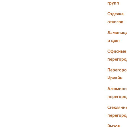
групп
Отделка
откосов
Ламинац
и цвет
Офисные
перегоро
Перегоро
Ирлайн
Алюмини
перегоро
Стеклянн
перегоро
Вызов