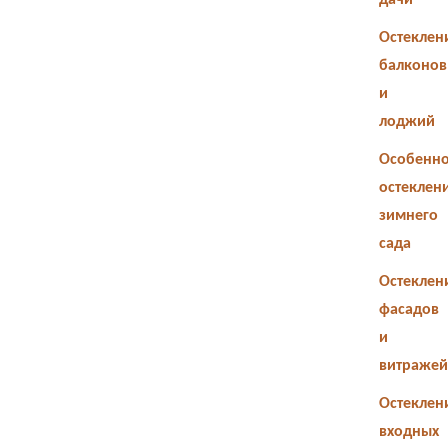
дачи
Остеклен
балконов
и
лоджий
Особенно
остеклен
зимнего
сада
Остеклен
фасадов
и
витражей
Остеклен
входных