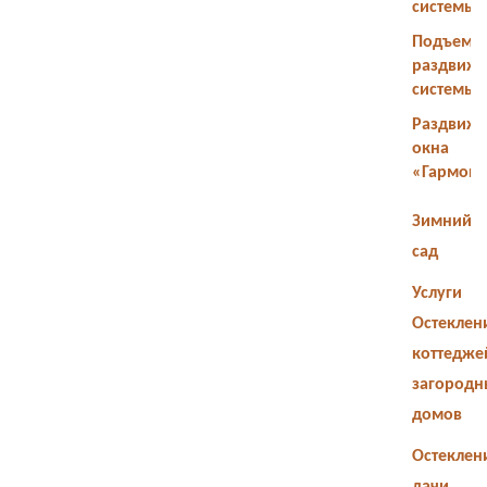
системы
Подъемн
раздвиж
системы
Раздвиж
окна
«Гармош
Зимний
сад
Услуги
Остеклен
коттедже
загородн
домов
Остеклен