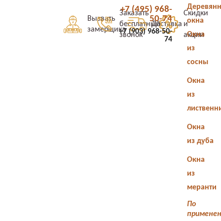
Деревян
+7 (495) 968-
Заказать
Скидки
50-74
Вызвать
окна
бесплатный
Доставка
и
замерщика
+7 (903) 968-50-
Окна
звонок
акции
74
из
сосны
Окна
из
лиственн
Окна
из дуба
Окна
из
меранти
По
примене