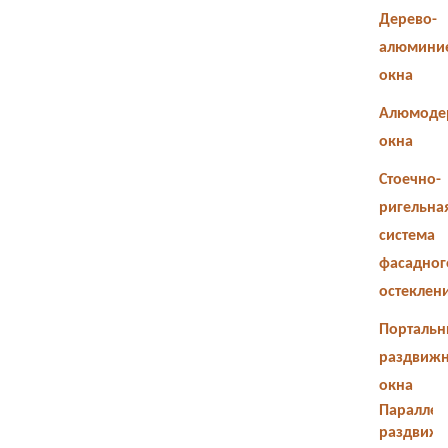
Дерево-
алюмини
окна
Алюмоде
окна
Стоечно-
ригельна
система
фасадног
остеклен
Портальн
раздвиж
окна
Параллел
раздвиж