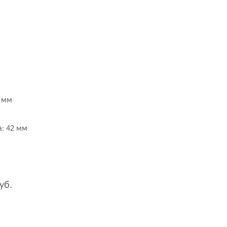
8 мм
а: 42 мм
уб.