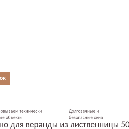
нок
зовываем технически
Долговечные и
ые объекты
безопасные окна
кно для веранды из лиственницы 5