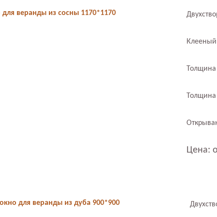
о для веранды из сосны 1170*1170
Двухство
Клееный 
Толщина
Толщина 
Открыван
Цена: о
окно для веранды из дуба 900*900
Двухств