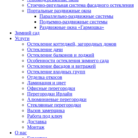
Стоечно-ригельная система фасадного остекления
Портальные раздвижные окна
Параллельно-раздвижные системы
Подъемно-раздвижные системы
Раздвижные окна «Гармошка»
Зимний сад
Услуги
Остекление коттеджей, загородных домов
Остекление дачи
Остекление балконов и лоджий
Особенности остекления зимнего сада
Остекление фасадов и витражей
Остекление входных групп
Отделка откосов
Ламинация и цвет
Офисные перегородки
Перегородки Ирлайн
Алюминиевые перегородки
Стеклянные перегородки
Вызов замерщика
Работа под ключ
Доставка
Монтаж
О нас