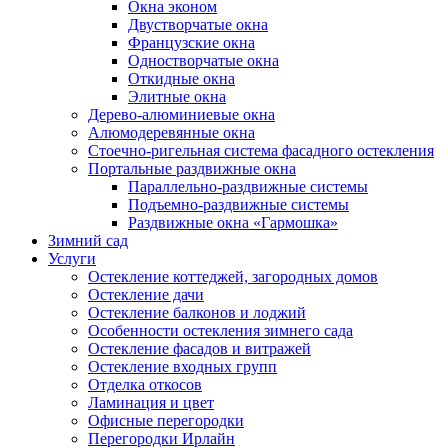
Окна эконом
Двустворчатые окна
Французские окна
Одностворчатые окна
Откидные окна
Элитные окна
Дерево-алюминиевые окна
Алюмодеревянные окна
Стоечно-ригельная система фасадного остекления
Портальные раздвижные окна
Параллельно-раздвижные системы
Подъемно-раздвижные системы
Раздвижные окна «Гармошка»
Зимний сад
Услуги
Остекление коттеджей, загородных домов
Остекление дачи
Остекление балконов и лоджий
Особенности остекления зимнего сада
Остекление фасадов и витражей
Остекление входных групп
Отделка откосов
Ламинация и цвет
Офисные перегородки
Перегородки Ирлайн