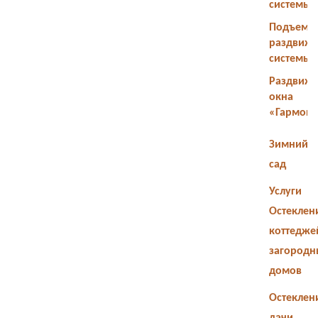
системы
Подъемн
раздвиж
системы
Раздвиж
окна
«Гармош
Зимний
сад
Услуги
Остеклен
коттедже
загородн
домов
Остеклен