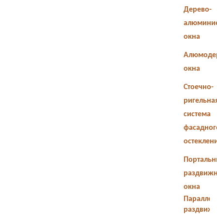
Дерево-
алюмини
окна
Алюмоде
окна
Стоечно-
ригельна
система
фасадног
остеклен
Портальн
раздвиж
окна
Параллел
раздвиж