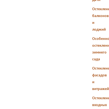
дачи
Остеклен
балконов
и
лоджий
Особенно
остеклен
зимнего
сада
Остеклен
фасадов
и
витражей
Остеклен
входных