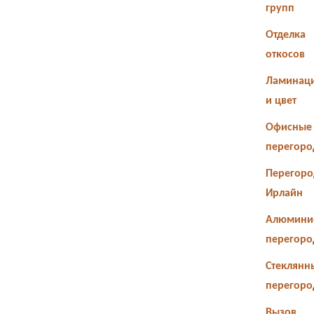
групп
Отделка
откосов
Ламинац
и цвет
Офисные
перегоро
Перегоро
Ирлайн
Алюмини
перегоро
Стеклянн
перегоро
Вызов