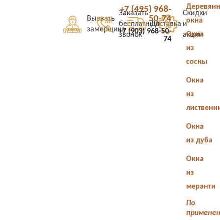
Деревян
+7 (495) 968-
Заказать
Скидки
50-74
Вызвать
окна
бесплатный
Доставка
и
замерщика
+7 (903) 968-50-
Окна
звонок
акции
74
из
сосны
Окна
из
лиственн
Окна
из дуба
Окна
из
меранти
По
примене