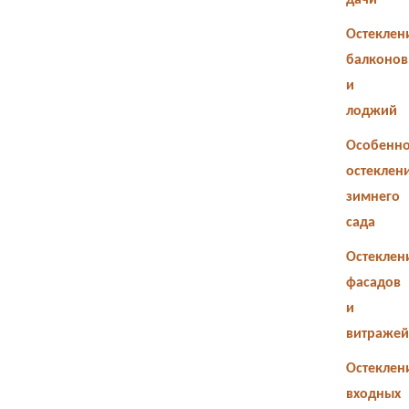
дачи
Остеклен
балконов
и
лоджий
Особенно
остеклен
зимнего
сада
Остеклен
фасадов
и
витражей
Остеклен
входных