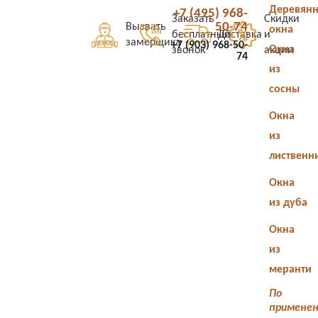
Деревян
+7 (495) 968-
Заказать
Скидки
50-74
Вызвать
окна
бесплатный
Доставка
и
замерщика
+7 (903) 968-50-
Окна
звонок
акции
74
из
сосны
Окна
из
лиственн
Окна
из дуба
Окна
из
меранти
По
примене