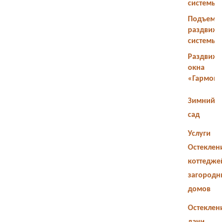
системы
Подъемн
раздвиж
системы
Раздвиж
окна
«Гармош
Зимний
сад
Услуги
Остеклен
коттедже
загородн
домов
Остеклен