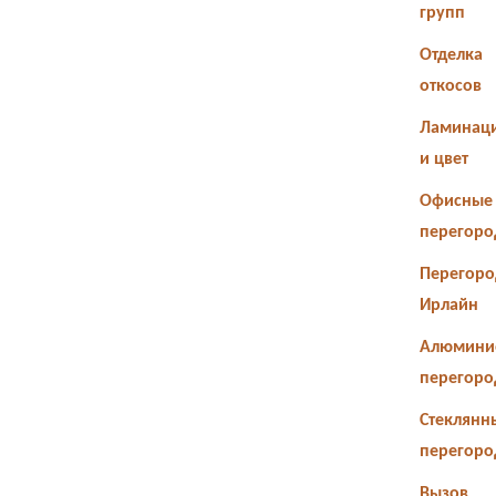
групп
Отделка
откосов
Ламинац
и цвет
Офисные
перегоро
Перегоро
Ирлайн
Алюмини
перегоро
Стеклянн
перегоро
Вызов