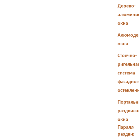
Дерево-
алюмини
окна
Алюмоде
окна
Стоечно-
ригельна
система
фасадног
остеклен
Портальн
раздвиж
окна
Параллел
раздвиж