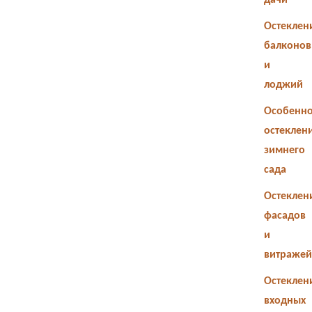
дачи
Остеклен
балконов
и
лоджий
Особенно
остеклен
зимнего
сада
Остеклен
фасадов
и
витражей
Остеклен
входных