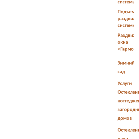
системы
Подъемн
раздвиж
системы
Раздвиж
окна
«Гармош
Зимний
сад
Услуги
Остеклен
коттедже
загородн
домов
Остеклен