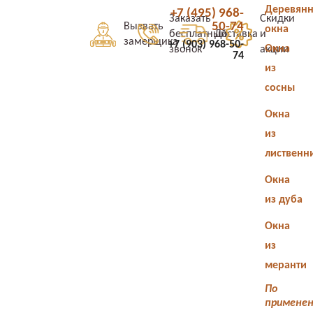
Деревян
+7 (495) 968-
Заказать
Скидки
50-74
Вызвать
окна
бесплатный
Доставка
и
замерщика
+7 (903) 968-50-
Окна
звонок
акции
74
из
сосны
Окна
из
лиственн
Окна
из дуба
Окна
из
меранти
По
примене