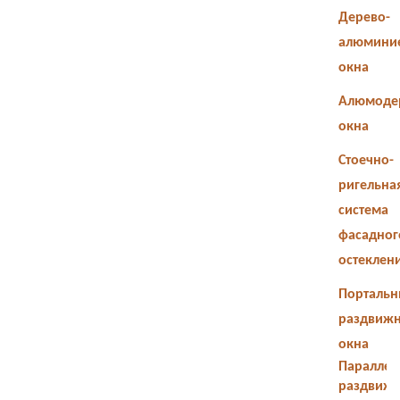
Дерево-
алюмини
окна
Алюмоде
окна
Стоечно-
ригельна
система
фасадног
остеклен
Портальн
раздвиж
окна
Параллел
раздвиж