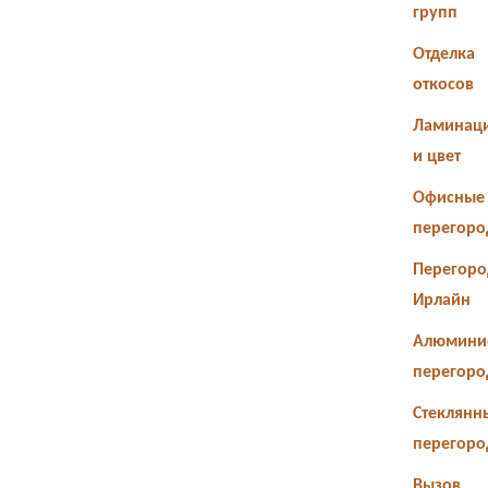
групп
Отделка
откосов
Ламинац
и цвет
Офисные
перегоро
Перегоро
Ирлайн
Алюмини
перегоро
Стеклянн
перегоро
Вызов