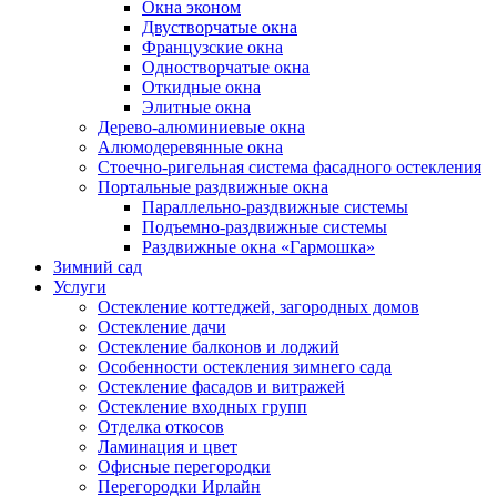
Окна эконом
Двустворчатые окна
Французские окна
Одностворчатые окна
Откидные окна
Элитные окна
Дерево-алюминиевые окна
Алюмодеревянные окна
Стоечно-ригельная система фасадного остекления
Портальные раздвижные окна
Параллельно-раздвижные системы
Подъемно-раздвижные системы
Раздвижные окна «Гармошка»
Зимний сад
Услуги
Остекление коттеджей, загородных домов
Остекление дачи
Остекление балконов и лоджий
Особенности остекления зимнего сада
Остекление фасадов и витражей
Остекление входных групп
Отделка откосов
Ламинация и цвет
Офисные перегородки
Перегородки Ирлайн