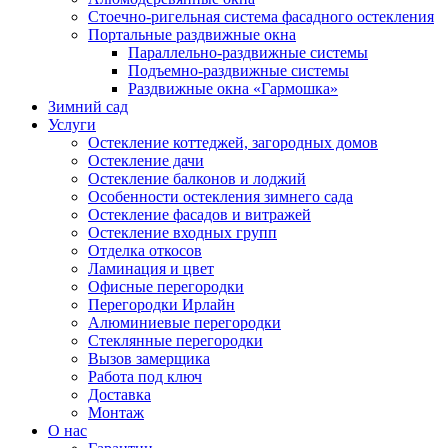
Стоечно-ригельная система фасадного остекления
Портальные раздвижные окна
Параллельно-раздвижные системы
Подъемно-раздвижные системы
Раздвижные окна «Гармошка»
Зимний сад
Услуги
Остекление коттеджей, загородных домов
Остекление дачи
Остекление балконов и лоджий
Особенности остекления зимнего сада
Остекление фасадов и витражей
Остекление входных групп
Отделка откосов
Ламинация и цвет
Офисные перегородки
Перегородки Ирлайн
Алюминиевые перегородки
Стеклянные перегородки
Вызов замерщика
Работа под ключ
Доставка
Монтаж
О нас