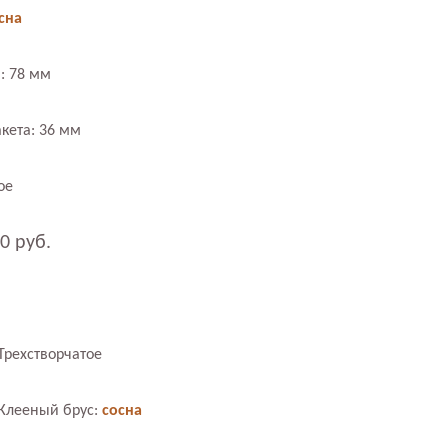
сна
: 78 мм
кета: 36 мм
ое
0 руб.
Трехстворчатое
Клееный брус:
сосна