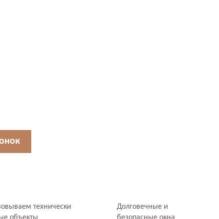
вонок
зовываем технически
Долговечные и
ые объекты
безопасные окна