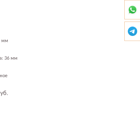
8 мм
а: 36 мм
тное
руб.