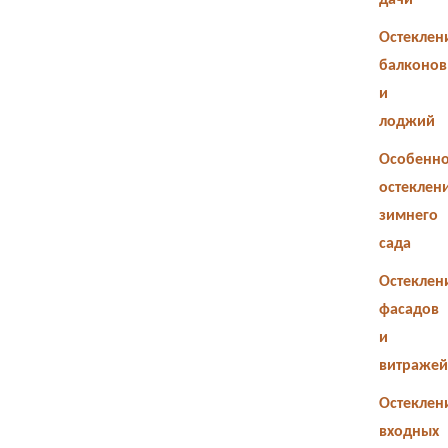
дачи
Остеклен
балконов
и
лоджий
Особенно
остеклен
зимнего
сада
Остеклен
фасадов
и
витражей
Остеклен
входных