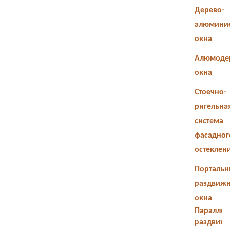
Дерево-
алюмини
окна
Алюмоде
окна
Стоечно-
ригельна
система
фасадног
остеклен
Портальн
раздвиж
окна
Параллел
раздвиж