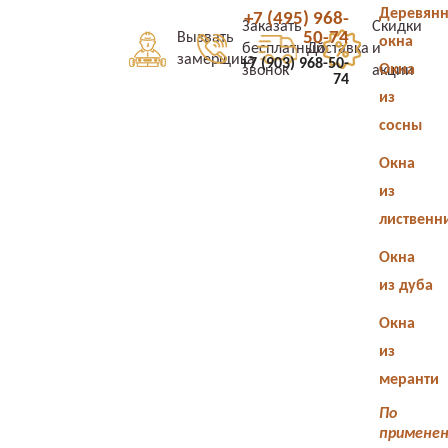
Деревян
+7 (495) 968-
Заказать
Скидки
50-74
Вызвать
окна
бесплатный
Доставка
и
замерщика
+7 (903) 968-50-
Окна
звонок
акции
74
из
сосны
Окна
из
лиственн
Окна
из дуба
Окна
из
меранти
По
примене