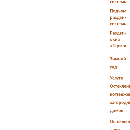
системы
Подъемн
раздвиж
системы
Раздвиж
окна
«Гармош
Зимний
сад
Услуги
Остеклен
коттедже
загородн
домов
Остеклен