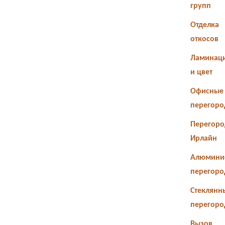
групп
Отделка
откосов
Ламинац
и цвет
Офисные
перегоро
Перегоро
Ирлайн
Алюмини
перегоро
Стеклянн
перегоро
Вызов