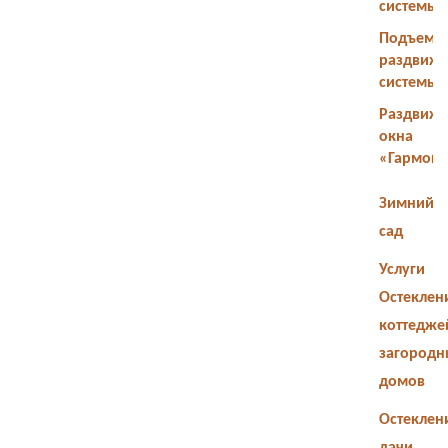
системы
Подъемн
раздвиж
системы
Раздвиж
окна
«Гармош
Зимний
сад
Услуги
Остеклен
коттедже
загородн
домов
Остеклен