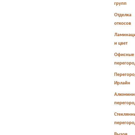
групп
Отделка
откосов
Ламинац
и цвет
Офисные
перегоро
Перегоро
Ирлайн
Алюмини
перегоро
Стеклянн
перегоро
Вызов