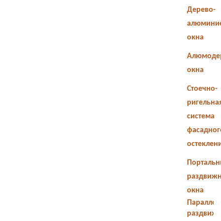
Дерево-
алюмини
окна
Алюмоде
окна
Стоечно-
ригельна
система
фасадног
остеклен
Портальн
раздвиж
окна
Параллел
раздвиж