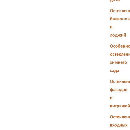
дачи
Остеклен
балконов
и
лоджий
Особенно
остеклен
зимнего
сада
Остеклен
фасадов
и
витражей
Остеклен
входных