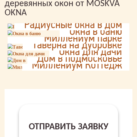
деревянных окон от MOSKVA
OKNA
Радиусные окна в дом
Раздвижные окна в
Окна в баню
Миллениум парке
Таверна на дубровке
Окна для дачи
Дом в подмосковье
Миллениум Коттедж
ОТПРАВИТЬ ЗАЯВКУ