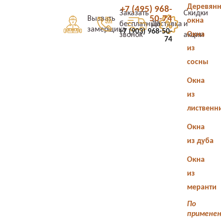
Деревян
+7 (495) 968-
Заказать
Скидки
50-74
Вызвать
окна
бесплатный
Доставка
и
замерщика
+7 (903) 968-50-
Окна
звонок
акции
74
из
сосны
Окна
из
лиственн
Окна
из дуба
Окна
из
меранти
По
примене