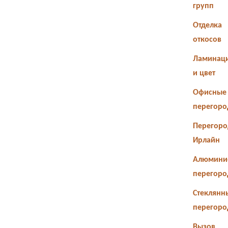
групп
Отделка
откосов
Ламинац
и цвет
Офисные
перегоро
Перегоро
Ирлайн
Алюмини
перегоро
Стеклянн
перегоро
Вызов