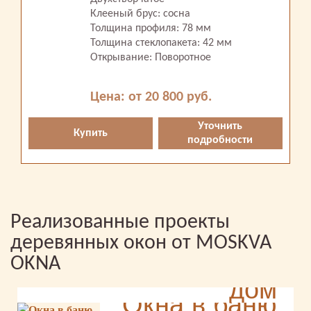
Клееный брус: сосна
Толщина профиля: 78 мм
Толщина стеклопакета: 42 мм
Открывание: Поворотное
Цена: от 20 800 руб.
Уточнить
Купить
подробности
Реализованные проекты
деревянных окон от MOSKVA
Радиусные окна в
OKNA
дом
Раздвижные окна в
Окна в баню
Таверна на