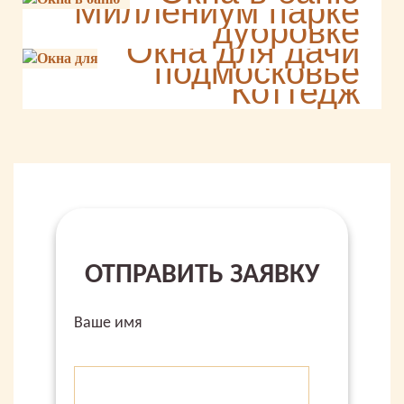
Миллениум парке
дубровке
Дом в
Окна для дачи
Миллениум
подмосковье
Коттедж
ОТПРАВИТЬ ЗАЯВКУ
Ваше имя