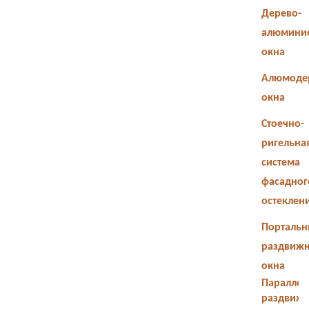
Дерево-
алюмини
окна
Алюмоде
окна
Стоечно-
ригельна
система
фасадног
остеклен
Портальн
раздвиж
окна
Параллел
раздвиж