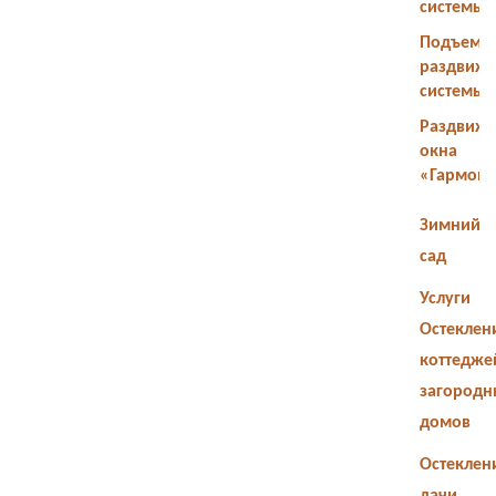
системы
Подъемн
раздвиж
системы
Раздвиж
окна
«Гармош
Зимний
сад
Услуги
Остеклен
коттедже
загородн
домов
Остеклен