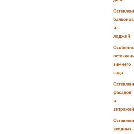
дачи
Остеклен
балконов
и
лоджий
Особенно
остеклен
зимнего
сада
Остеклен
фасадов
и
витражей
Остеклен
входных