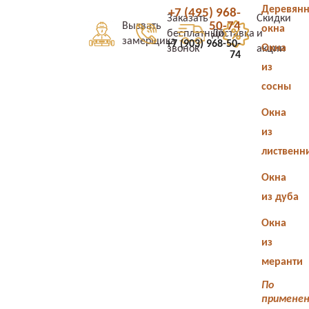
Деревян
+7 (495) 968-
Заказать
Скидки
50-74
Вызвать
окна
бесплатный
Доставка
и
замерщика
+7 (903) 968-50-
Окна
звонок
акции
74
из
сосны
Окна
из
лиственн
Окна
из дуба
Окна
из
меранти
По
примене