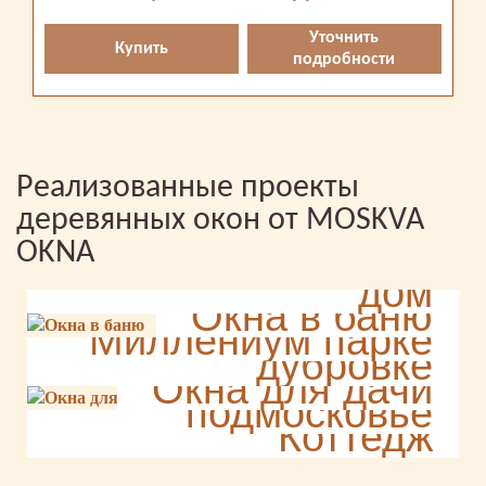
Уточнить
Купить
подробности
Реализованные проекты
деревянных окон от MOSKVA
Радиусные окна в
OKNA
дом
Раздвижные окна в
Окна в баню
Таверна на
Миллениум парке
дубровке
Дом в
Окна для дачи
Миллениум
подмосковье
Коттедж