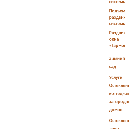
системы
Подъемн
раздвиж
системы
Раздвиж
окна
«Гармош
Зимний
сад
Услуги
Остеклен
коттедже
загородн
домов
Остеклен