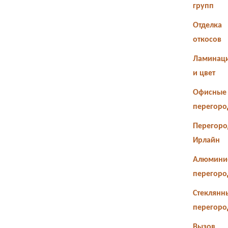
групп
Отделка
откосов
Ламинац
и цвет
Офисные
перегоро
Перегоро
Ирлайн
Алюмини
перегоро
Стеклянн
перегоро
Вызов