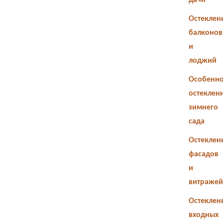
дачи
Остеклен
балконов
и
лоджий
Особенно
остеклен
зимнего
сада
Остеклен
фасадов
и
витражей
Остеклен
входных