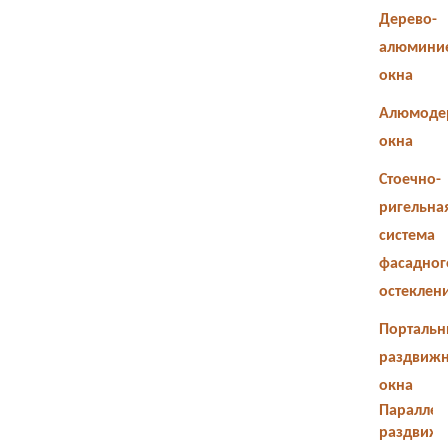
Дерево-
алюмини
окна
Алюмоде
окна
Стоечно-
ригельна
система
фасадног
остеклен
Портальн
раздвиж
окна
Параллел
раздвиж