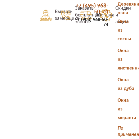
Деревян
+7 (495) 968-
Заказать
Скидки
50-74
Вызвать
окна
бесплатный
Доставка
и
замерщика
+7 (903) 968-50-
Окна
звонок
акции
74
из
сосны
Окна
из
лиственн
Окна
из дуба
Окна
из
меранти
По
примене